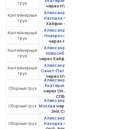
Екатеринбург
груз
20DC
через НУТЭП
Александрия -
Контейнерный
от 400 921,47 ₽ за
Находка
через
груз
20DC
Хайфон (Тр.)
Александрия -
Контейнерный
от 76 262,75 ₽ за
Новороссийск
груз
20DC
через НЛЭ
Александрия -
Контейнерный
от 602 526,78 ₽ за
Новосибирск
груз
20DC
через Хайфон (Тр.)
Александрия -
Контейнерный
от 359 873,22 ₽ за
Санкт-Петербург
груз
20DC
через НУТЭП
Александрия -
Екатеринбург
от 32 962,29 ₽ за 1
Сборный груз
через ОНЛ-ЗНК
м³
СПБ
Александрия -
от 30 665,29 ₽ за 1
Сборный груз
Москва
через ОНЛ-
м³
ЗНК СПБ
Александрия -
от 43 593,29 ₽ за 1
Сборный груз
Находка
через
м³
ОНЛ-ЗНК СПБ