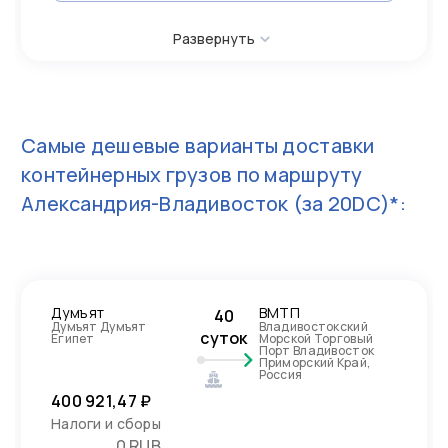
Развернуть
Самые дешевые варианты доставки
контейнерных грузов по маршруту
Александрия-Владивосток
(за 20DC)*:
Думъят
ВМТП
40
Думъят Думъят
Владивостокский
суток
Египет
Морской Торговый
Порт Владивосток
Приморский Край,
Россия
400 921,47 ₽
Налоги и сборы
0 RUB