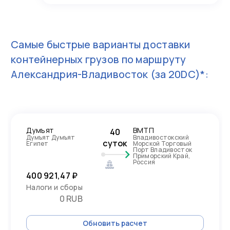
Самые быстрые варианты доставки
контейнерных грузов по маршруту
Александрия-Владивосток
(за 20DC)*:
Думъят
ВМТП
40
Думъят Думъят
Владивостокский
суток
Египет
Морской Торговый
Порт Владивосток
Приморский Край,
Россия
400 921,47 ₽
Налоги и сборы
0 RUB
Обновить расчет