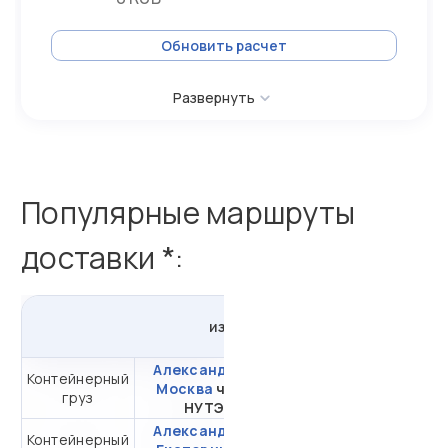
Обновить расчет
Развернуть
Популярные маршруты
доставки *:
из
Александрии
в
Россию
Александрия -
Контейнерный
от 312 827,10 ₽ за
Москва
через
груз
20DC
НУТЭП
Александрия -
Контейнерный
от 444 077,10 ₽ за