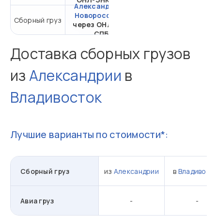
Александрия -
Новороссийск
от 33 339,29 ₽ за 1
Сборный груз
через ОНЛ-ЗНК
м³
СПБ
Доставка сборных грузов
из
Александрии
в
Владивосток
Лучшие варианты по стоимости*:
Сборный груз
из
Александрии
в
Владивост
Авиа груз
-
-