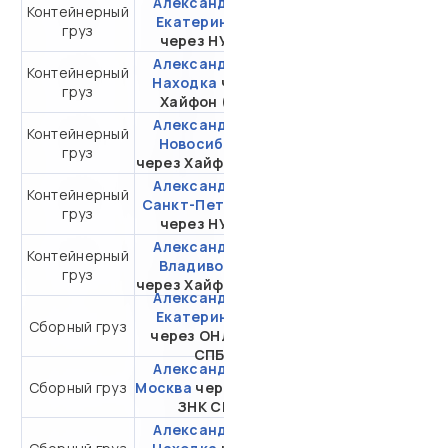
Александрия -
Контейнерный
от 444 077,10 ₽ за
Екатеринбург
груз
20DC
через НУТЭП
Александрия -
Контейнерный
от 400 921,47 ₽ за
Находка
через
груз
20DC
Хайфон (Тр.)
Александрия -
Контейнерный
от 602 526,78 ₽ за
Новосибирск
груз
20DC
через Хайфон (Тр.)
Александрия -
Контейнерный
от 359 873,22 ₽ за
Санкт-Петербург
груз
20DC
через НУТЭП
Александрия -
Контейнерный
от 400 921,47 ₽ за
Владивосток
груз
20DC
через Хайфон (Тр.)
Александрия -
Екатеринбург
от 32 962,29 ₽ за 1
Сборный груз
через ОНЛ-ЗНК
м³
СПБ
Александрия -
от 30 665,29 ₽ за 1
Сборный груз
Москва
через ОНЛ-
м³
ЗНК СПБ
Александрия -
от 43 593,29 ₽ за 1