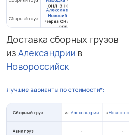
Сборный груз
Находка
через
м³
ОНЛ-ЗНК СПБ
Александрия -
Новосибирск
от 35 494,29 ₽ за 1
Сборный груз
через ОНЛ-ЗНК
м³
СПБ
Доставка сборных грузов
из
Александрии
в
Новороссийск
Лучшие варианты по стоимости*:
Сборный груз
из
Александрии
в
Новороссий
Авиа груз
-
-