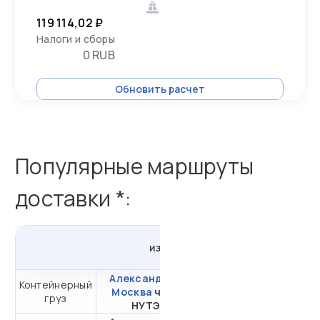
119 114,02 ₽
Налоги и сборы
0 RUB
Обновить расчет
Популярные маршруты
доставки *:
из
Александрии
в
Россию
Александрия -
Контейнерный
от 312 827,10 ₽ за
Москва
через
груз
20DC
НУТЭП