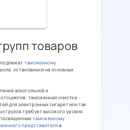
рупп товаров
в подлежат
таможенному
ысла, остановимся на основных
ление алкогольной и
мотоциклов; таможенная очистка
тей для электронных сигарет или так
х грузов требует высокого уровня
, посвященные
таможенному
оженного представителя
в