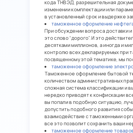
кода ТНВЭД, разрешительная докуме
изменении комплектации или параме
в установленный срок и выдержке з
таможенное оформление нефтег
При обсуждении вопроса доставки и
это слово “дорого”. И это действит
десятками миллионов, а иногда и м
контролю всех декларируемых при 
посвященному этой тематике, мы по
таможенное оформление электр
Таможенное оформление бытовой тех
количеством административных пра
сложная система классификации и в
нередко приводят к конфискации вс
вы попали в подобную ситуацию, лу
допустить подобного развития собы
взаимодействие с таможенными орга
все это позволит сохранить ваши не
таможенное оформление товаров