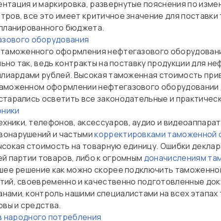
нтация и маркировка, развернутые пояснения по измен
тров, все это имеет критичное значение для поставк
апланированного бюджета.
азового оборудования
 таможенного оформления нефтегазового оборудования
ельно так, ведь контракты на поставку продукции для 
иллиардами рублей. Высокая таможенная стоимость пр
таможенном оформлении нефтегазового оборудовании д
старались осветить все законодательные и практическ
оники
ники, телефонов, аксессуаров, аудио и видеоаппарату
вонарушений и частыми
корректировками таможенной 
ысокая стоимость на товарную единицу. Ошибки декла
ей партии товаров, либо к огромным
доначислениям та
чшее решение как можно скорее подключить таможенног
тий, своевременно и качественно подготовленные док
нами, контроль нашими специалистами на всех этапах
рвы и средства.
 народного потребления