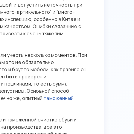
ьшой, и допустить неточность при
много-артикульного” и “много-
ю инспекцию, особенно в Китае и
м качеством. Ошибки связанные с
привезти к очень тяжелым
ли учесть несколько моментов. При
ем это не обязательно
то и брутто мебели, как правило он
жен быть проверен и
и пошлинами, то есть сумма
 допустимы. Основной способ
нечно же, опытный
таможенный
 и таможенной очистке обуви и
на производства, все это