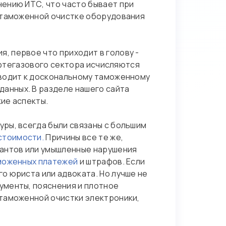
ению ИТС, что часто бывает при
и таможенной очистке оборудования
, первое что приходит в голову -
нефтегазового сектора исчисляются
иводит к доскональному таможенному
анных. В разделе нашего сайта
ие аспекты.
ры, всегда были связаны с большим
стоимости.
Причины все те же,
рантов или умышленные нарушения
моженных платежей
и штрафов. Если
о юриста или адвоката. Но лучше не
ументы, пояснения и плотное
 таможенной очистки электроники,