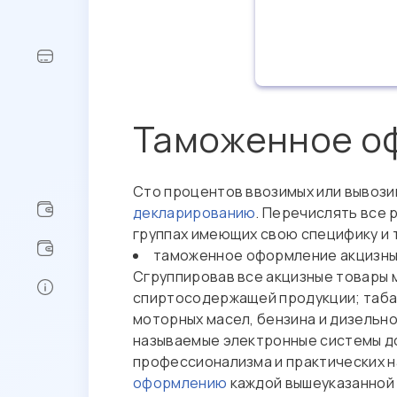
Таможенное оф
Сто процентов ввозимых или вывози
декларированию
. Перечислять все
группах имеющих свою специфику и 
таможенное оформление акцизны
Сгруппировав все акцизные товары
спиртосодержащей продукции; табач
моторных масел, бензина и дизельно
называемые электронные системы до
профессионализма и практических н
оформлению
каждой вышеуказанной 