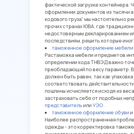
фактической загрузке контейнера. 
оформлении документов из тысячи а
кодового груза” мы настоятельно р
прочих странах ЮВА, где традицион
недостоверным декларированием ил
последствиям, решить которые иног
таможенное оформление мебели
Растаможка мебели и предметов инт
определении кода ТНВЭД важно точн
преобладающий по весу параметр. В
должен быть равен, так как упаковка
соответствовать действительности.
пошлины исчисляется исходя из веса
застраховать себя от подобных непр
представитель
или
УЭО
.
таможенное оформление обуви
и
Наиболее распространенная проблем
одежды - это корректировка таможе