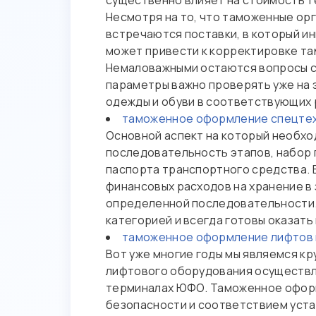
существенно влияет на стоимость т
Несмотря на то, что таможенные ор
встречаются поставки, в который и
может привести к корректировке та
Немаловажными остаются вопросы се
параметры важно проверять уже на 
одежды и обуви в соответствующих 
таможенное оформление спецтех
Основной аспект на который необхо
последовательность этапов, набор 
паспорта транспортного средства. 
финансовых расходов на хранение в
определенной последовательности.
категорией и всегда готовы оказать
таможенное оформление лифтов 
Вот уже многие годы мы являемся кр
лифтового оборудования осуществля
терминалах ЮФО. Таможенное оформ
безопасности и соответствием уста