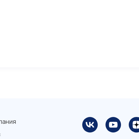
пания
с