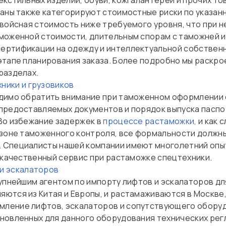
екстильных изделий, обуви, кожгалантереи и прочих т
ганы также категорируют стоимостные риски по указан
нвойсная стоимость ниже требуемого уровня, что при
моженной стоимости, длительным спорам с таможней и
ртификации на одежду и интеллектуальной собственн
этапе планирования заказа. Более подробно мы раск
разделах.
ники и грузовиков
димо обратить внимание при таможенном оформлении с
предоставляемых документов и порядок выпуска паспо
Во избежание задержек в
процессе растаможки,
и как 
 зоне таможенного контроля, все формальности должны
 Специалисты нашей компании имеют многолетний опыт
 качественный сервис при растаможке спецтехники.
и эскалаторов
упнейшим агентом по импорту лифтов и эскалаторов дл
ются из Китая и Европы, и растамаживаются в Москве
ление лифтов, эскалаторов и сопутствующего оборуд
новленных для данного оборудования технических рег