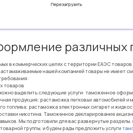
Перезагрузить
ормление различных г
мых в коммерческих целях с территории ЕАЭС товаро
 растамаживаемые нашей компанией товары не имеет см
требования:
х товаров
 можно выделить следующие услуги: таможенное оформ
ная продукция; растаможка легковых автомобилей и 
го топлива; растаможка электронных сигарет и жидкос
ставки никотина. Таможенное декларирование акцизны
авыков. Мы подготовили для вас развернутые разделы
товарной группы, и будем рады предложить услуги
там