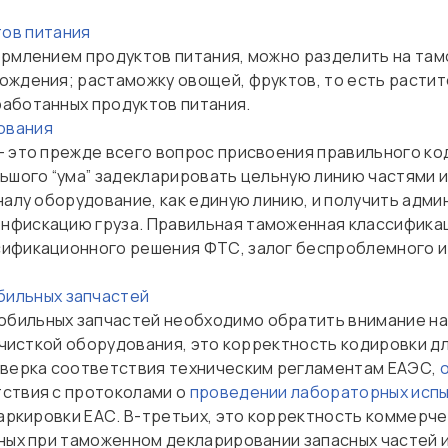
ов питания
ормлением продуктов питания, можно разделить на та
ождения; растаможку овощей, фруктов, то есть растит
аботанных продуктов питания.
ования
 это прежде всего вопрос присвоения правильного ко
льшого “ума” задекларировать цельную линию частями 
налу оборудование, как единую линию, и получить адм
фискацию груза. Правильная таможенная классификаци
сификационного решения ФТС, залог беспроблемного 
ильных запчастей
ильных запчастей необходимо обратить внимание на т
 очисткой оборудования, это корректность кодировки 
оверка соответствия техническим регламентам ЕАЭС,
ствия с протоколами о
проведении лабораторных испы
 маркировки ЕАС. В-третьих, это корректность коммер
нных при таможенном декларировании запасных частей 