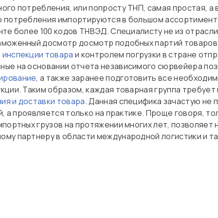
го потребления, или попросту ТНП, самая простая, а 
 потребления импортируются в большом ассортименте.
те более 100 кодов ТНВЭД. Специалисту не из отрасли
аможенный досмотр досмотр подобных партий товаров
 инспекции товара
и контролем погрузки в стране отпр
ные на основании отчета независимого сюрвейера поз
ирование
, а также заранее подготовить все необходи
кции. Таким образом, каждая товарная группа требует
ия и доставки товара
. Данная специфика зачастую не 
й, а проявляется только на практике. Проще говоря, т
мпортных грузов на протяжении многих лет, позволяет
му партнеру в области международной логистики и та