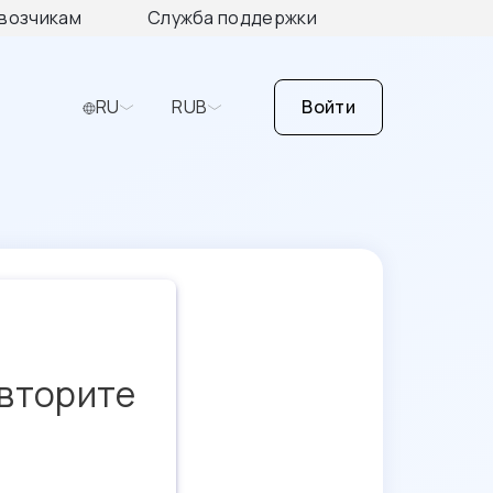
возчикам
Служба поддержки
RU
RUB
Войти
овторите