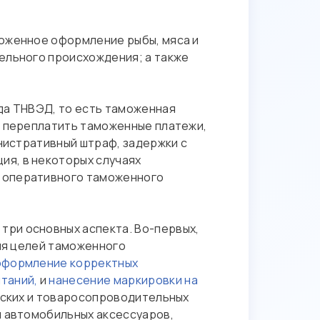
моженное оформление рыбы, мяса и
ельного происхождения; а также
да ТНВЭД, то есть таможенная
и переплатить таможенные платежи,
инистративный штраф, задержки с
я, в некоторых случаях
и оперативного таможенного
ри основных аспекта. Во-первых,
для целей таможенного
оформление корректных
таний,
и
нанесение маркировки на
ческих и товаросопроводительных
и автомобильных аксессуаров,