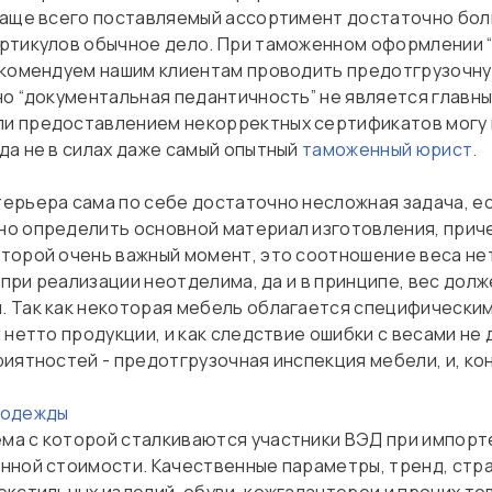
Чаще всего поставляемый ассортимент достаточно бол
ртикулов обычное дело. При таможенном оформлении “
екомендуем нашим клиентам проводить предотгрузочну
но “документальная педантичность” не является главны
и предоставлением некорректных сертификатов могу 
да не в силах даже самый опытный
таможенный юрист.
ерьера сама по себе достаточно несложная задача, ес
о определить основной материал изготовления, прич
торой очень важный момент, это соотношение веса нет
 при реализации неотделима, да и в принципе, вес дол
 Так как некоторая мебель облагается специфическим
 нетто продукции, и как следствие ошибки с весами не
иятностей - предотгрузочная инспекция мебели, и, ко
одежды
а с которой сталкиваются участники ВЭД при импорте
нной стоимости. Качественные параметры, тренд, стра