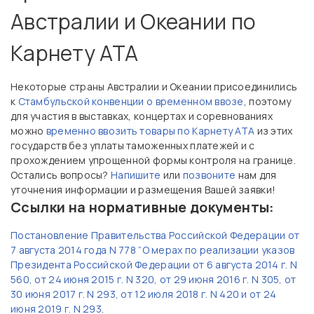
Австралии и Океании по
Карнету АТА
Некоторые страны Австралии и Океании присоединились
к
Стамбульской конвенции о временном ввозе
, поэтому
для участия в выставках, концертах и соревнованиях
можно
временно ввозить товары по Карнету АТА
из этих
государств без уплаты таможенных платежей и с
прохождением упрощенной формы контроля на границе.
Остались вопросы?
Напишите
или
позвоните
нам для
уточнения информации и размещения Вашей заявки!
Ссылки на нормативные документы:
Постановление Правительства Российской Федерации от
7 августа 2014 года N 778 “О мерах по реализации указов
Президента Российской Федерации от 6 августа 2014 г. N
560, от 24 июня 2015 г. N 320, от 29 июня 2016 г. N 305, от
30 июня 2017 г. N 293, от 12 июля 2018 г. N 420 и от 24
июня 2019 г. N 293
.