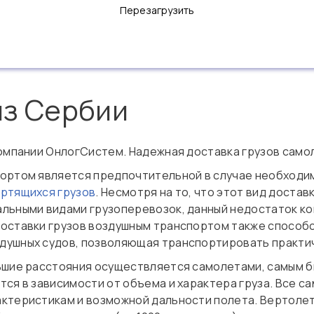
Перезагрузить
из Сербии
компании ОнлогСистем. Надежная доставка грузов само
ортом является предпочтительной в случае необходи
ртящихся грузов
. Несмотря на то, что этот вид достав
альными видами грузоперевозок, данный недостаток к
оставки грузов воздушным транспортом также способ
душных судов, позволяющая транспортировать практич
ьшие расстояния осуществляется самолетами, самым б
ся в зависимости от объема и характера груза. Все са
ктеристикам и возможной дальности полета. Вертолеты