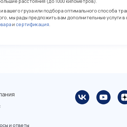
большие расстояния (до 1000 километров).
и вашего груза или подбора оптимального способа тра
ого, мы рады предложить вам дополнительные услуги в
овара
и
сертификация
.
пания
с
осы и ответы