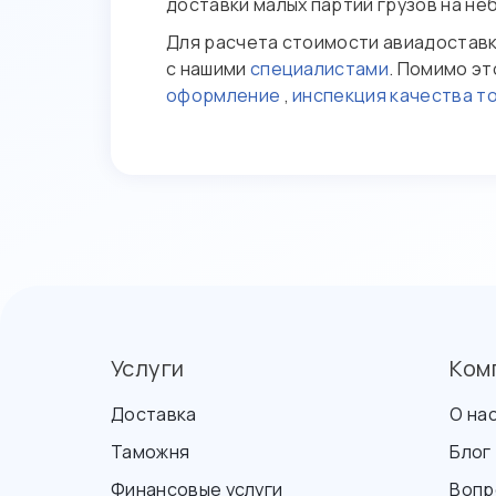
доставки малых партий грузов на не
Для расчета стоимости авиадоставк
с нашими
специалистами
. Помимо эт
оформление
,
инспекция качества т
Услуги
Ком
Доставка
О на
Таможня
Блог
Финансовые услуги
Вопр