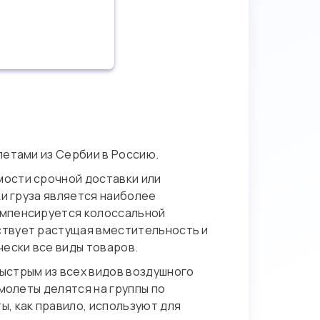
летами из Сербии в Россию.
мости срочной доставки или
ки груза является наиболее
омпенсируется колоссальной
ствует растущая вместительность и
ески все виды товаров.
ыстрым из всех видов воздушного
молеты делятся на группы по
, как правило, используют для