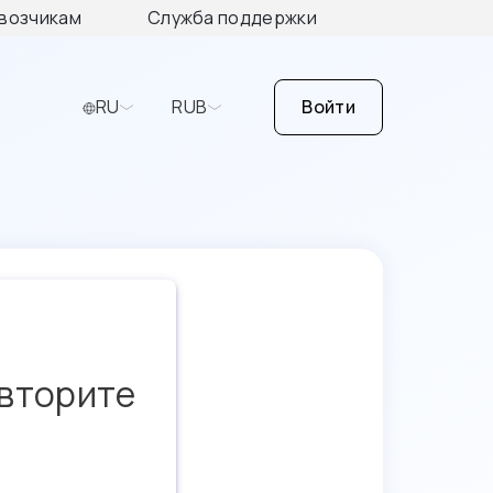
возчикам
Служба поддержки
RU
RUB
Войти
овторите