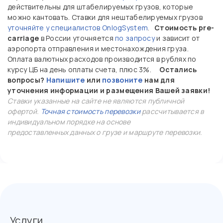
действительны для штабелируемых грузов, которые
можно кантовать. Ставки для нештабелируемых грузов
уточняйте у специалистов OnlogSystem
.
Стоимость pre-
carriage
в России уточняется
по запросу
и зависит от
аэропорта отправления и местонахождения груза.
Оплата валютных расходов производится в рублях по
курсу ЦБ на день оплаты счета, плюс 3%.
Остались
вопросы?
Напишите
или
позвоните
нам для
уточнения информации и размещения Вашей заявки!
Ставки указанные на сайте не являются публичной
офертой.
Точная стоимость перевозки
рассчитывается в
индивидуальном порядке на основе
предоставленных данных о грузе и маршруте перевозки.
Услуги