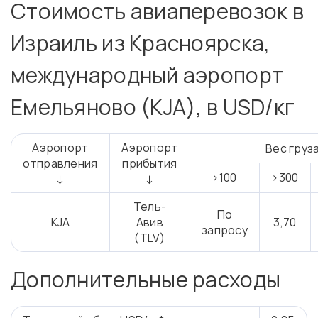
Стоимость авиаперевозок в
Израиль из Красноярска,
международный аэропорт
Емельяново (KJA), в USD/кг
Аэропорт
Аэропорт
Вес груза
отправления
прибытия
>100
>300
↓
↓
Тель-
По
KJA
Авив
3,70
запросу
(TLV)
Дополнительные расходы