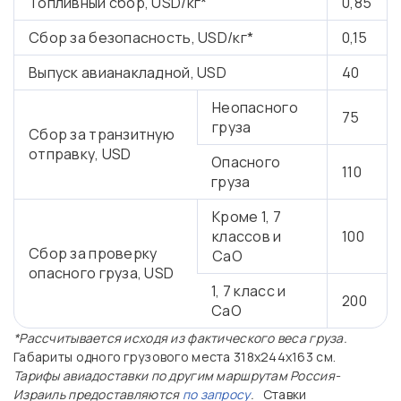
Топливный сбор, USD/кг*
0,85
Сбор за безопасность, USD/кг*
0,15
Выпуск авианакладной, USD
40
Неопасного
75
груза
Сбор за транзитную
отправку, USD
Опасного
110
груза
Кроме 1, 7
классов и
100
Сбор за проверку
CaO
опасного груза, USD
1, 7 класс и
200
CaO
*Рассчитывается исходя из фактического веса груза.
Габариты одного грузового места 318х244х163 см.
Тарифы авиадоставки по другим маршрутам Россия-
Израиль предоставляются
по запросу
.
Ставки