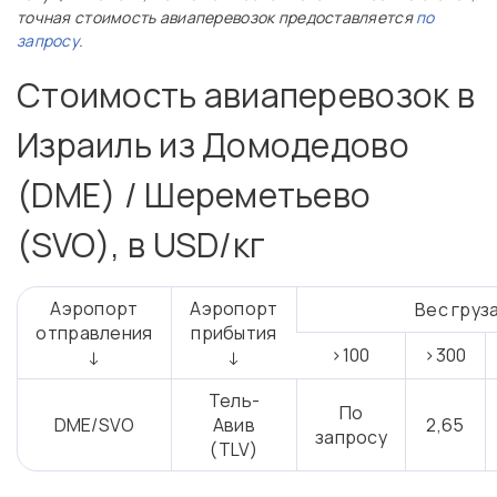
точная стоимость авиаперевозок предоставляется
по
запросу
.
Стоимость авиаперевозок в
Израиль из Домодедово
(DME) / Шереметьево
(SVO), в USD/кг
Аэропорт
Аэропорт
Вес груза
отправления
прибытия
>100
>300
↓
↓
Тель-
По
DME/SVO
Авив
2,65
запросу
(TLV)