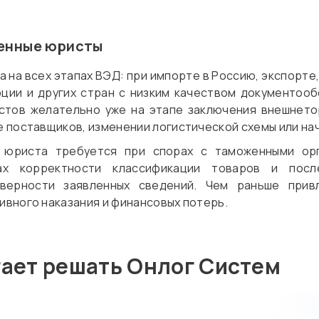
женные юристы
на всех этапах ВЭД: при импорте в Россию, экспорте
урции и других стран с низким качеством документоо
стов желательно уже на этапе заключения внешнетор
 поставщиков, изменении логистической схемы или нач
юриста требуется при спорах с таможенными орг
ах корректности классификации товаров и пос
верности заявленных сведений. Чем раньше прив
вного наказания и финансовых потерь.
гает решать Онлог Систем