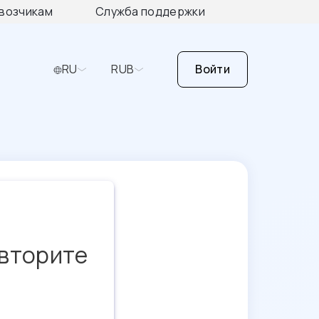
возчикам
Служба поддержки
RU
RUB
Войти
овторите