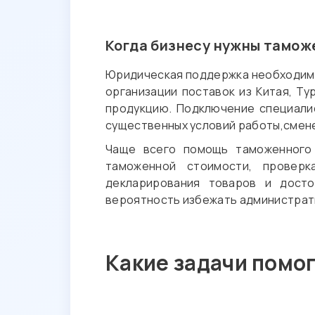
услуг
Подписание
Когда бизнесу нужны тамо
документов
Обращения
Юридическая поддержка необходима 
организации поставок из Китая, Т
продукцию. Подключение специали
существенных условий работы,смене
Чаще всего помощь таможенного 
таможенной стоимости, проверк
декларирования товаров и досто
вероятность избежать администрати
К
акие задачи помо