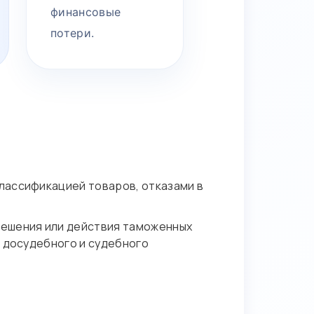
финансовые
потери.
лассификацией товаров, отказами в
решения или действия таможенных
я досудебного и судебного