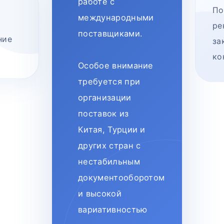
работе с
По
международными
ре
поставщиками.
ние
за
ко
Особое внимание
требуется при
организации
поставок из
Китая, Турции и
других стран с
нестабильным
документооборотом
и высокой
вариативностью