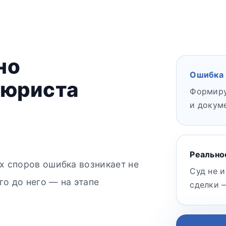
но
Ошибка
 юриста
Формиру
и докум
Реально
х споров ошибка возникает не
Суд не 
го до него — на этапе
сделки 