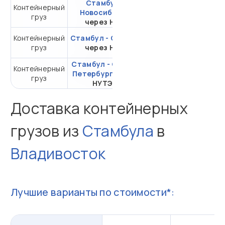
Стамбул -
Контейнерный
от 253 544,28 ₽ за
Новосибирск
груз
20DC
через НЛЭ
Контейнерный
Стамбул - Самара
от 308 633,20 ₽ за
груз
через НЛЭ
20DC
Стамбул - Санкт-
Контейнерный
от 119 904,12 ₽ за
Петербург
через
груз
20DC
НУТЭП
Доставка контейнерных
грузов из
Стамбула
в
Владивосток
Лучшие варианты по стоимости*: