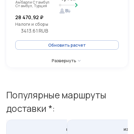
Амбарли Стамбул
Стамбул, Турция
28 470,92 ₽
Налоги и сборы
3413.61 RUB
Обновить расчет
Развернуть
Популярные маршруты
доставки *:
из
Стамбула
в
Россию
из
Т