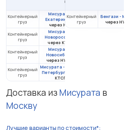
из
Мисурата
в
Россию
Мисурата -
Контейнерный
Контейнерный
от 546 693,38 ₽ за
Бенгази - Мо
Екатеринбург
груз
груз
20DC
через НУТ
через НЛЭ
Мисурата -
Контейнерный
от 624 494,38 ₽ за
Новороссийск
груз
20DC
через КТСП
Мисурата -
Контейнерный
от 720 198,53 ₽ за
Новосибирск
груз
20DC
через НУТЭП
Мисурата - Санкт-
Контейнерный
от 316 456,06 ₽ за
Петербург
через
груз
20DC
КТСП
Доставка из
Мисурата
в
Москву
Лучшие варианты по стоимости*: