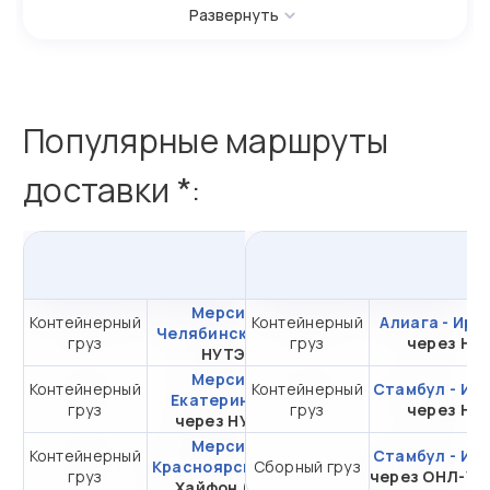
Развернуть
Популярные маршруты
доставки *:
из
Мерсина
в
Россию
и
Мерсин -
Контейнерный
Контейнерный
от 409 903,55 ₽ за
Алиага - Ирк
Челябинск
через
груз
груз
20DC
через НЛ
НУТЭП
Мерсин -
Контейнерный
Контейнерный
от 410 641,81 ₽ за
Стамбул - Ир
Екатеринбург
груз
груз
20DC
через НЛ
через НУТЭП
Мерсин -
Контейнерный
от 515 288,58 ₽ за
Стамбул - Ир
Красноярск
через
Сборный груз
груз
через ОНЛ-УП
20DC
Хайфон (Тр.)