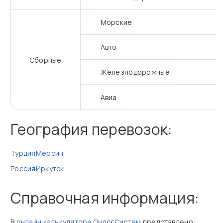
Морские
Авто
Сборные
Железнодорожные
Авиа
География перевозок:
Турция
Мерсин
Россия
Иркутск
Справочная информация:
В
онлайн калькулятора ОнлогСистем
представлено