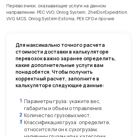
Перевозчики, оказывающие услуги на данном
направлении: PEC VVO, Onlog System, ZhelDorExpedition
VVO, MCS, Onlog System Estonia, PEK CFO и прочие.
Для максимально точного расчета
стоимости доставки в калькуляторе
перевозок важно заранее определить,
какие дополнительные услуги вам
понадобятся. Чтобы получить
корректный расчет, заполните в
калькуляторе следующие данные:
1
Параметры груза: укажите вес,
габариты и объем отправления.
2
Количество грузовых мест.
3
Классификация груза: определите,
относится ли он к сухогрузам,
наливным грузам или к категории