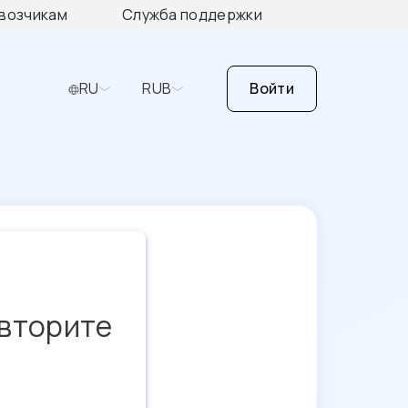
возчикам
Служба поддержки
RU
RUB
Войти
овторите