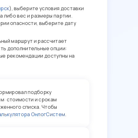
ирск
), выберите условия доставки
ра либо вес и размеры партии.
ории опасности, выберите дату
ный маршрут и рассчитает
ить дополнительные опции:
ные рекомендации доступны на
формировал подборку
м: стоимости и срокам
женного списка. Чтобы
алькулятора ОнлогСистем
.