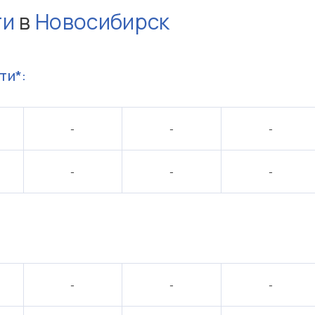
ти
в
Новосибирск
ти*:
-
-
-
-
-
-
:
-
-
-