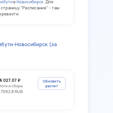
ибути
в
Новосибирск
. Для
страницу "Расписание" - там
еревезти.
ибути-Новосибирск
(за
6 027,07 ₽
Обновить
логи и сборы
расчет
7092.8 RUB