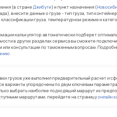
ления (в стране
Джибути
) и пункт назначения (
Новосиб
да), внесите данные о грузе - тип груза, тип контейне
, классификации груза, температурном режиме и катег
рмации калькулятор автоматически подберет оптималь
мости в других разделах сервиса вы сможете подключ
уги или консультации по таможенным вопросам. Подроб
ванию
.
вки грузов уже выполнил предварительный расчет и с
се варианты упорядочены по двум ключевым параметра
олько выбрать наиболее подходящий маршрут из предло
ступными маршрутами, перейдите на страницу
онлайн к