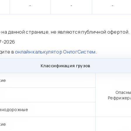
-
-
-
е на данной странице, не являются публичной офертой.
7-2026
дите в
онлайн калькулятор ОнлогСистем
.
Классификация грузов
кие
Опасны
Рефрижер
знодорожные
кие