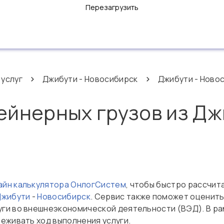
Перезагрузить
 услуг
Джибути - Новосибирск
Джибути - Новос
ейнерных грузов из Дж
айн калькулятора ОнлогСистем
, чтобы быстро рассчит
Джибути
-
Новосибирск
. Сервис также поможет оценит
ги во внешнеэкономической деятельности (ВЭД). В р
еживать ход выполнения услуги.