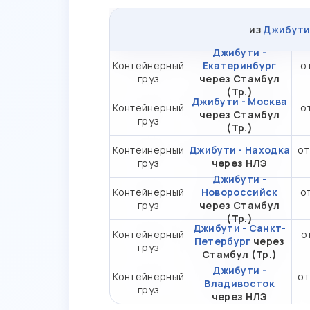
из
Джибут
Джибути -
Контейнерный
Екатеринбург
о
груз
через Стамбул
(Тр.)
Джибути - Москва
Контейнерный
о
через Стамбул
груз
(Тр.)
Контейнерный
Джибути - Находка
от
груз
через НЛЭ
Джибути -
Контейнерный
Новороссийск
от
груз
через Стамбул
(Тр.)
Джибути - Санкт-
Контейнерный
о
Петербург
через
груз
Стамбул (Тр.)
Джибути -
Контейнерный
от
Владивосток
груз
через НЛЭ