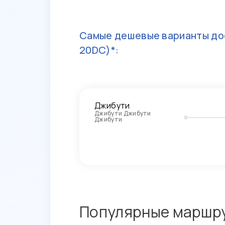
Самые дешевые варианты до
20DC)*:
Джибути
Джибути Джибути
Джибути
Популярные маршру