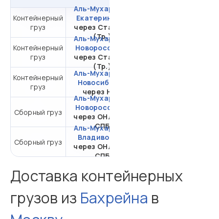
Аль-Мухаррак -
Контейнерный
Екатеринбург
от 654 722,30 ₽ за
груз
через Стамбул
20DC
(Тр.)
Аль-Мухаррак -
Контейнерный
Новороссийск
от 263 249,98 ₽ за
груз
через Стамбул
20DC
(Тр.)
Аль-Мухаррак -
Контейнерный
от 525 094,86 ₽ за
Новосибирск
груз
20DC
через НЛЭ
Аль-Мухаррак -
Новороссийск
Сборный груз
от 37 399,81 ₽ за 1 м³
через ОНЛ-ЗНК
СПБ
Аль-Мухаррак -
Владивосток
от 46 933,95 ₽ за 1
Сборный груз
через ОНЛ-ЗНК
м³
СПБ
Доставка контейнерных
грузов из
Бахрейна
в