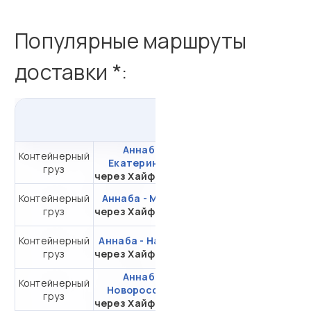
Популярные маршруты
доставки *:
из
Аннабы
в
Россию
Аннаба -
Контейнерный
от 704 388,97 ₽ за
Екатеринбург
груз
20DC
через Хайфон (Тр.)
Контейнерный
Аннаба - Москва
от 533 238,97 ₽ за
груз
через Хайфон (Тр.)
20DC
Контейнерный
Аннаба - Находка
от 584 260,97 ₽ за
груз
через Хайфон (Тр.)
20DC
Аннаба -
Контейнерный
от 313 347,66 ₽ за
Новороссийск
груз
20DC
через Хайфон (Тр.)