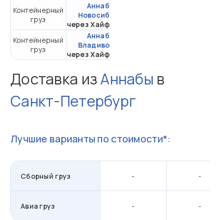
Аннаба -
Контейнерный
от 737 687,39 ₽ за
Новосибирск
груз
20DC
через Хайфон (Тр.)
Аннаба -
Контейнерный
от 584 260,97 ₽ за
Владивосток
груз
20DC
через Хайфон (Тр.)
Доставка из
Аннабы
в
Санкт-Петербург
Лучшие варианты по стоимости*:
Сборный груз
-
-
Авиа груз
-
-