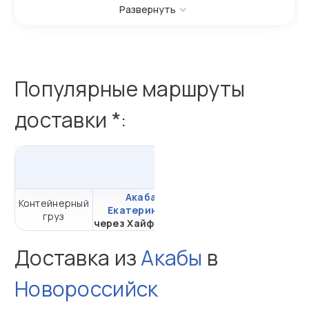
Развернуть
Популярные маршруты
доставки *:
из
Акабы
в
Россию
Акаба -
Контейнерный
от 1 051 459,17 ₽ за
Екатеринбург
груз
20DC
через Хайфон (Тр.)
Доставка из
Акабы
в
Новороссийск