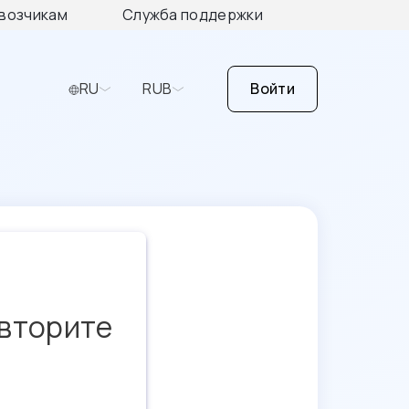
возчикам
Служба поддержки
RU
RUB
Войти
овторите