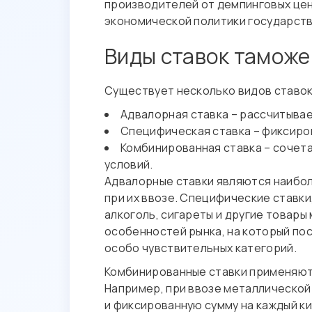
производителей от демпинговых цен 
экономической политики государства
Виды ставок тамож
Существует несколько видов ставок
Адвалорная ставка – рассчитывае
Специфическая ставка – фиксиров
Комбинированная ставка – сочета
условий.
Адвалорные ставки являются наибол
при их ввозе. Специфические ставки
алкоголь, сигареты и другие товары
особенностей рынка, на который по
особо чувствительных категорий.
Комбинированные ставки применяютс
Например, при ввозе металлическо
и фиксированную сумму на каждый к