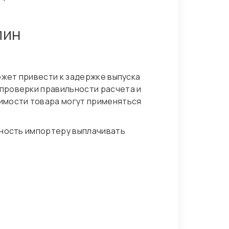
лин
ожет привести к задержке выпуска
проверки правильности расчета и
имости товара могут применяться
жность импортеру выплачивать