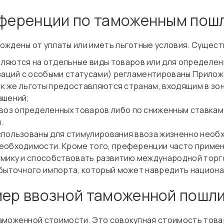
еференции по таможенным пош
ождены от уплаты или иметь льготные условия. Сущес
ляются на отдельные виды товаров или для определен
изаций с особыми статусами) регламентированы Прилож
Так же льготы предоставляются странам, входящим в зо
ашений;
воз определенных товаров либо по сниженным ставкам.
.
спользованы для стимулирования ввоза жизненно необх
необходимости. Кроме того, преференции часто приме
омику и способствовать развитию международной торг
збыточного импорта, который может навредить национа
мер ввозной таможенной пошл
моженной стоимости. Это совокупная стоимость товара