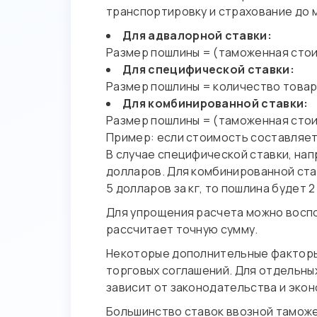
транспортировку и страхование до 
Для адвалорной ставки:
Размер пошлины = (таможенная стоимо
Для специфической ставки:
Размер пошлины = количество товара
Для комбинированной ставки:
Размер пошлины = (таможенная стоимо
Пример: если стоимость составляет 
В случае специфической ставки, напр
долларов. Для комбинированной ставк
5 долларов за кг, то пошлина будет 2
Для упрощения расчета можно воспо
рассчитает точную сумму.
Некоторые дополнительные факторы 
торговых соглашений. Для отдельных
зависит от законодательства и экон
Большинство ставок ввозной таможе