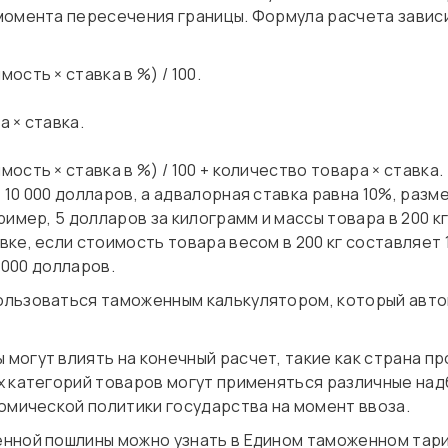
момента пересечения границы. Формула расчета завис
сть × ставка в %) / 100.
 × ставка.
сть × ставка в %) / 100 + количество товара × ставка.
10 000 долларов, а адвалорная ставка равна 10%, разме
имер, 5 долларов за килограмм и массы товара в 200 кг
е, если стоимость товара весом в 200 кг составляет 1
 000 долларов.
льзоваться таможенным калькулятором, который авто
могут влиять на конечный расчет, такие как страна п
 категорий товаров могут применяться различные надб
омической политики государства на момент ввоза.
нной пошлины можно узнать в Едином таможенном тар