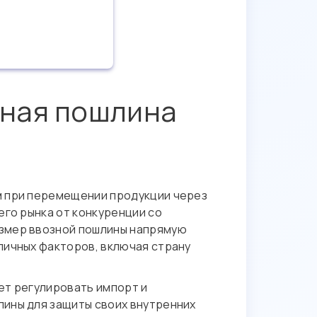
нная пошлина
м при перемещении продукции через
его рынка от конкуренции со
азмер ввозной пошлины напрямую
личных факторов, включая страну
ет регулировать импорт и
лины для защиты своих внутренних