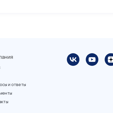
пания
с
осы и ответы
менты
акты