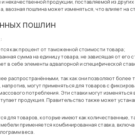
и некачественной продукции, поставляемой из других 
, ввозная пошлина может изменяться, что влияет на с
енных пошлин
:
тся как процент от таможенной стоимости товара;
анная сумма на единицу товара, не зависящая от его 
ет в себе элементы адвалорной и специфической ставо
ее распространёнными, так как они позволяют более 
, напротив, могут применяться для товаров с фиксиров
 массового потребления. Эти ставки могут изменяться в
ступает продукция. Правительство также может устан
я для товаров, которые имеют как количественные, та
й мебели применяется комбинированная ставка, включ
илограмм веса.