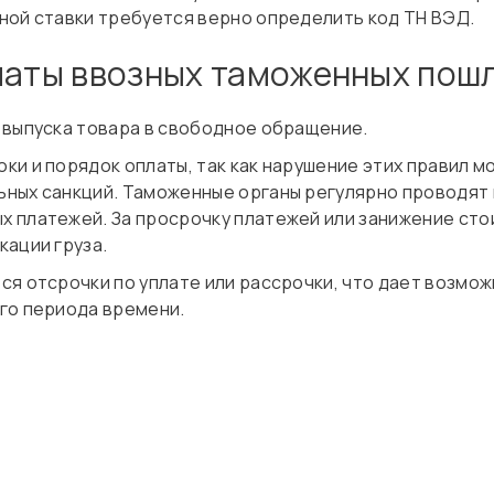
ной ставки требуется верно определить код ТН ВЭД.
латы ввозных таможенных пош
 выпуска товара в свободное обращение.
и и порядок оплаты, так как нарушение этих правил м
ных санкций. Таможенные органы регулярно проводят 
 платежей. За просрочку платежей или занижение сто
кации груза.
ся отсрочки по уплате или рассрочки, что дает возмо
го периода времени.