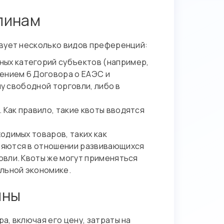
линам
твует несколько видов преференций:
ных категорий субъектов (например,
ением 6 Договора о ЕАЭС и
ну свободной торговли, либо в
 Как правило, такие квоты вводятся
одимых товаров, таких как
няются в отношении развивающихся
овли. Квоты же могут применяться
льной экономике.
ины
, включая его цену, затраты на